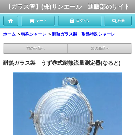
【ガラス管】(株)サンエール 通販部のサイト
カート
ログイン
検索
ホーム
＞
特殊シャーレ
＞
耐熱ガラス製 耐熱特殊シャーレ
前の商品へ
次の商品へ
耐熱ガラス製 うず巻式耐熱流量測定器(なると)