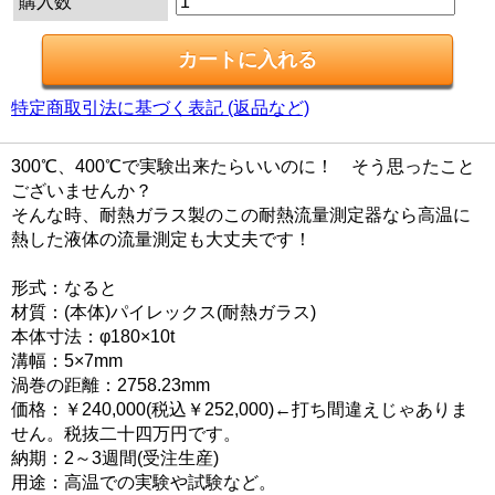
購入数
特定商取引法に基づく表記 (返品など)
300℃、400℃で実験出来たらいいのに！ そう思ったこと
ございませんか？
そんな時、耐熱ガラス製のこの耐熱流量測定器なら高温に
熱した液体の流量測定も大丈夫です！
形式：なると
材質：(本体)パイレックス(耐熱ガラス)
本体寸法：φ180×10t
溝幅：5×7mm
渦巻の距離：2758.23mm
価格：￥240,000(税込￥252,000)←打ち間違えじゃありま
せん。税抜二十四万円です。
納期：2～3週間(受注生産)
用途：高温での実験や試験など。