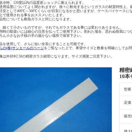
急冷時、120度以内の温度差ショックに耐えられます。
使用温度についてよく聞かれますが、徐々に軟化するというガラスの材質特性上、
目安として400℃～500℃くらいが目安になるかと思いますが、ケースバイケース
上で使用される事をおススメいたします。
品性についても耐熱ガラスと同じになります。
、細くて小さいものですが、それでもガラスである事には変わりありません。
用時の取扱いには細心の注意を払ってご使用下さい。割れた場合、思わぬ怪我につ
ろん小さなお子様の手の届かない場所で保管下さい。
品を使用して、さらに短い全長にすることも可能です。
らの(株)サンエールのページ
をご覧なった上で、希望サイズと数量を明確にしてお
像は外径Φ2.50の精密ガラス細管になります。サイズ感覚ご注意下さい。
精密細
10
型番
定価
販売
購入