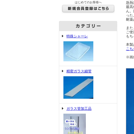
はじめてのお客様へ
急熱
最高
ん。
った
耐薬
また
ご使
特殊シャーレ
もち
本製
こち
※画
精密ガラス細管
ガラス管加工品