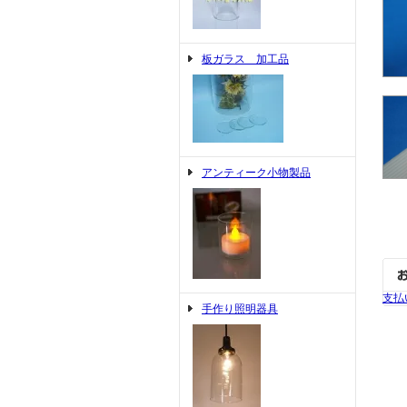
板ガラス 加工品
アンティーク小物製品
支払
手作り照明器具