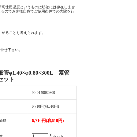
最高使用温度というものは明確には存在しませ
になるのでお客様自身でご使用条件での実験を行
ながることも考えられます。
問合せ下さい。
管φ1.40×φ0.80×300L 素管
本セット
90-0140080300
6,710円(税610円)
価格
6,710円(税610円)
数
セット