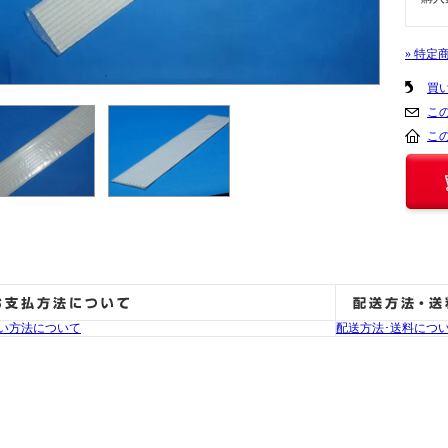
» 特定
買
こ
こ
い方法について
配送方法･送料につ