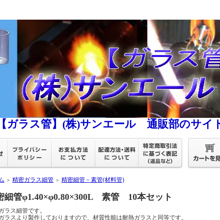
【ガラス管】(株)サンエール 通販部のサイ
ム
精密ガラス細管
精密細管－素管(材料管)
＞
＞
細管φ1.40×φ0.80×300L 素管 10本セット
ガラス細管です。
ガラスより製作しておりますので、材質性能は耐熱ガラスと同等です。