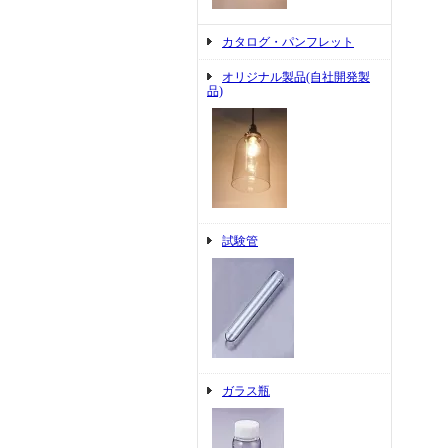
カタログ・パンフレット
オリジナル製品(自社開発製
品)
試験管
ガラス瓶