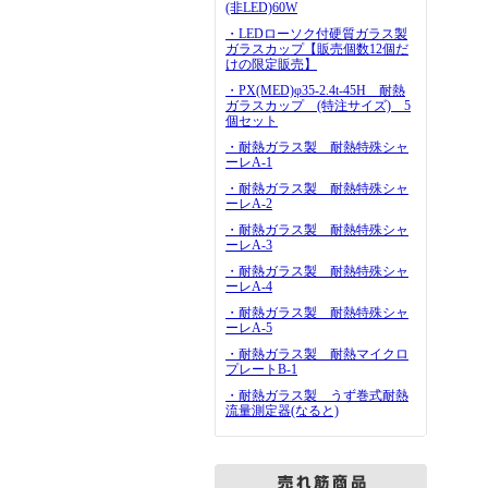
(非LED)60W
・LEDローソク付硬質ガラス製
ガラスカップ【販売個数12個だ
けの限定販売】
・PX(MED)φ35-2.4t-45H 耐熱
ガラスカップ (特注サイズ) 5
個セット
・耐熱ガラス製 耐熱特殊シャ
ーレA-1
・耐熱ガラス製 耐熱特殊シャ
ーレA-2
・耐熱ガラス製 耐熱特殊シャ
ーレA-3
・耐熱ガラス製 耐熱特殊シャ
ーレA-4
・耐熱ガラス製 耐熱特殊シャ
ーレA-5
・耐熱ガラス製 耐熱マイクロ
プレートB-1
・耐熱ガラス製 うず巻式耐熱
流量測定器(なると)